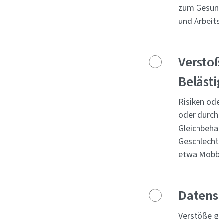
zum Gesund
und Arbeits
Versto
Beläst
Risiken od
oder durch 
Gleichbeha
Geschlecht
etwa Mobbi
Datens
Verstöße g