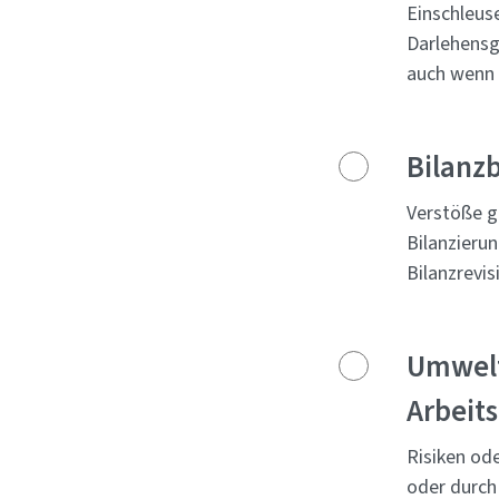
Einschleuse
Darlehensg
auch wenn 
Bilanz
Verstöße 
Bilanzieru
Bilanzrevis
Umwelt
Arbeits
Risiken od
oder durch 