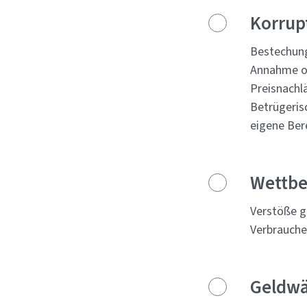
Korrupt
Bestechung
Annahme od
Preisnachl
Betrügeris
eigene Ber
Wettbe
Verstöße g
Verbrauche
Geldwä