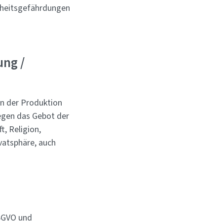
dheitsgefährdungen
ung /
in der Produktion
gegen das Gebot der
, Religion,
vatsphäre, auch
DSGVO und